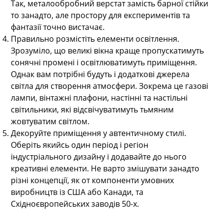
Так, металообробний верстат замість барної стійки
то занадто, але простору для експериментів та
фантазії точно вистачає.
Правильно розмістіть елементи освітлення.
Зрозуміло, що великі вікна краще пропускатимуть
сонячні промені і освітлюватимуть приміщення.
Однак вам потрібні будуть і додаткові джерела
світла для створення атмосфери. Зокрема це газові
лампи, вінтажні плафони, настінні та настільні
світильники, які відсвічуватимуть тьмяним
жовтуватим світлом.
Декоруйте приміщення у автентичному стилі.
Оберіть якийсь один період і регіон
індустріального дизайну і додавайте до нього
креативні елементи. Не варто змішувати занадто
різні концепції, як от компоненти умовних
виробництв із США або Канади, та
Східноєвропейських заводів 50-х.