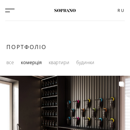
RU
ПОРТФОЛІО
все
комерція
квартири
будинки